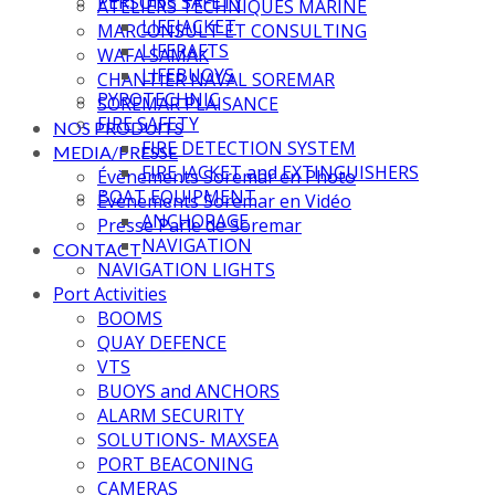
PERSONS SAFETY
ATELIERS TECHNIQUES MARINE
LIFEJACKET
MARCONSULT ET CONSULTING
LIFERAFTS
WAFA SAMAK
LIFEBUOYS
CHANTIER NAVAL SOREMAR
PYROTECHNIC
SOREMAR PLAISANCE
FIRE SAFETY
NOS PRODUITS
FIRE DETECTION SYSTEM
MEDIA/PRESSE
FIRE JACKET and EXTINGUISHERS
Évènements Soremar en Photo
BOAT EQUIPMENT
Évènements Soremar en Vidéo
ANCHORAGE
Presse Parle de Soremar
NAVIGATION
CONTACT
NAVIGATION LIGHTS
Port Activities
BOOMS
QUAY DEFENCE
VTS
BUOYS and ANCHORS
ALARM SECURITY
SOLUTIONS- MAXSEA
PORT BEACONING
CAMERAS