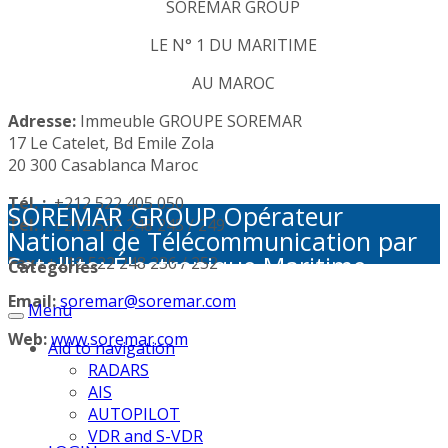
SOREMAR GROUP
LE N° 1 DU MARITIME
AU MAROC
Adresse:
Immeuble GROUPE SOREMAR
17 Le Catelet, Bd Emile Zola
20 300 Casablanca Maroc
Tél. :
+212 522 405 050
SOREMAR GROUP Opérateur
Tél. :
+212 522 248 245 / 249
National de Télécommunication par
Satellite: Électronique Maritime -
Fax :
+212 522 248 236 / 252
Categories
Activités Portuaires - Plaisance et
Email:
soremar@soremar.com
Menu
Sécurité en Mer - Télécommunication
par Satellite - Défense et sécurité -
Web:
www.soremar.com
Aid to navigation
Géolocalisation - Visioconférence
RADARS
AIS
AUTOPILOT
VDR and S-VDR