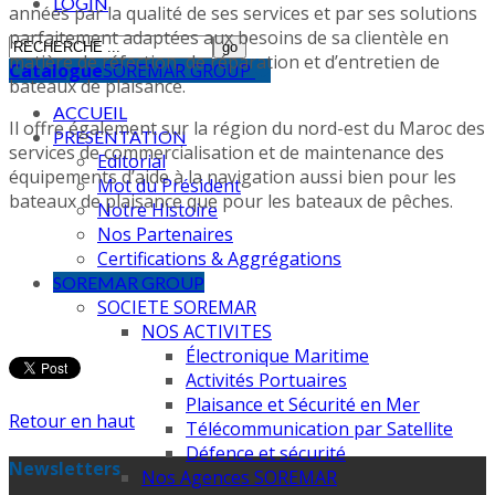
LOGIN
années par la qualité de ses services et par ses solutions
parfaitement adaptées aux besoins de sa clientèle en
matière de réfection, de réparation et d’entretien de
Catalogue
SOREMAR GROUP
bateaux de plaisance.
ACCUEIL
Il offre également sur la région du nord-est du Maroc des
PRESENTATION
services de commercialisation et de maintenance des
Editorial
équipements d’aide à la navigation aussi bien pour les
Mot du Président
bateaux de plaisance que pour les bateaux de pêches.
Notre Histoire
Nos Partenaires
Certifications & Aggrégations
SOREMAR GROUP
SOCIETE SOREMAR
NOS ACTIVITES
Électronique Maritime
Activités Portuaires
Plaisance et Sécurité en Mer
Retour en haut
Télécommunication par Satellite
Défence et sécurité
Newsletters
Nos Agences SOREMAR