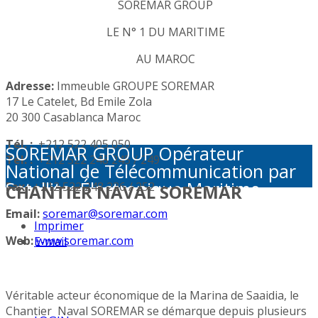
SOREMAR GROUP
LE N° 1 DU MARITIME
AU MAROC
Adresse:
Immeuble GROUPE SOREMAR
17 Le Catelet, Bd Emile Zola
20 300 Casablanca Maroc
Tél. :
+212 522 405 050
SOREMAR GROUP Opérateur
Tél. :
+212 522 248 245 / 249
National de Télécommunication par
Satellite: Électronique Maritime -
Fax :
+212 522 248 236 / 252
CHANTIER NAVAL SOREMAR
Activités Portuaires - Plaisance et
Email:
soremar@soremar.com
Sécurité en Mer - Télécommunication
Imprimer
par Satellite - Défense et sécurité -
Web:
www.soremar.com
E-mail
Géolocalisation - Visioconférence
Véritable acteur économique de la Marina de Saaidia, le
Chantier Naval SOREMAR se démarque depuis plusieurs