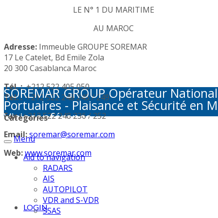
LE N° 1 DU MARITIME
AU MAROC
Adresse:
Immeuble GROUPE SOREMAR
17 Le Catelet, Bd Emile Zola
20 300 Casablanca Maroc
Tél. :
+212 522 405 050
SOREMAR GROUP Opérateur National de 
Tél. :
+212 522 248 245 / 249
Portuaires - Plaisance et Sécurité en M
Visioconférence
Fax :
+212 522 248 236 / 252
Categories
Email:
soremar@soremar.com
Menu
Web:
www.soremar.com
Aid to navigation
RADARS
AIS
AUTOPILOT
VDR and S-VDR
LOGIN
SSAS