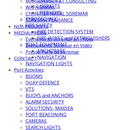
MARCONSULT ET CONSULTING
LIFERAFTS
WAFA SAMAK
LIFEBUOYS
CHANTIER NAVAL SOREMAR
PYROTECHNIC
SOREMAR PLAISANCE
FIRE SAFETY
NOS PRODUITS
FIRE DETECTION SYSTEM
MEDIA/PRESSE
FIRE JACKET and EXTINGUISHERS
Évènements Soremar en Photo
BOAT EQUIPMENT
Évènements Soremar en Vidéo
ANCHORAGE
Presse Parle de Soremar
NAVIGATION
CONTACT
NAVIGATION LIGHTS
Port Activities
BOOMS
QUAY DEFENCE
VTS
BUOYS and ANCHORS
ALARM SECURITY
SOLUTIONS- MAXSEA
PORT BEACONING
CAMERAS
SEARCH LIGHTS