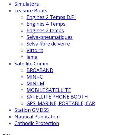
Simulators
Leasure Boats
Engines 2 Temps D.F.I
Engines 4 Temps
Engines 2 temps
Selva-pneumatiques
Selva fibre de verre
Vittoria
lema
Satellite Comm
BROABAND
MINI-C
MINI-M
MOBILE SATELLITE
SATELLITE PHONE BOOTH
GPS: MARINE, PORTABLE, CAR
Station GMDSS
Nautical Publication
Cathodic Protection