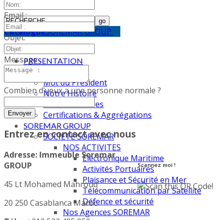
LOGIN
Email :
Catalogue
SOREMAR GROUP
Objet:
ACCUEIL
Message :
PRESENTATION
Editorial
Mot du Président
Combien d'yeux a une personne normale ?
Notre Histoire
Nos Partenaires
Certifications & Aggrégations
SOREMAR GROUP
Entrez en contact avec nous
SOCIETE SOREMAR
NOS ACTIVITES
Adresse:
Immeuble
Soremar
Électronique Maritime
GROUP
Scannez moi !
Activités Portuaires
Plaisance et Sécurité en Mer
45 Lt Mohamed Mahroud
Télécommunication par Satellite
Défence et sécurité
20 250 Casablanca Maroc
Nos Agences SOREMAR