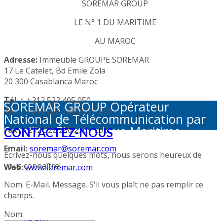
SOREMAR GROUP
LE N° 1 DU MARITIME
AU MAROC
Adresse:
Immeuble GROUPE SOREMAR
17 Le Catelet, Bd Emile Zola
20 300 Casablanca Maroc
Tél. :
+212 522 405 050
SOREMAR GROUP Opérateur
Tél. :
+212 522 248 245 / 249
National de Télécommunication par
Satellite: Électronique Maritime -
Fax :
+212 522 248 236 / 252
CONTACTEZ-NOUS
Activités Portuaires - Plaisance et
Email:
soremar@soremar.com
Sécurité en Mer - Télécommunication
Ecrivez-nous quelques mots, nous serons heureux de
par Satellite - Défense et sécurité -
vous connaître!
Web:
www.soremar.com
Géolocalisation - Visioconférence
Nom. E-Mail. Message. S'il vous plaît ne pas remplir ce
champs.
Nom: