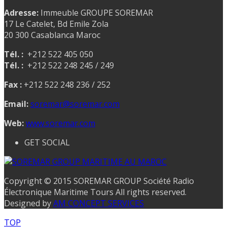
Adresse:
Immeuble GROUPE SOREMAR
17 Le Catelet, Bd Emile Zola
20 300 Casablanca Maroc
Tél. :
+212 522 405 050
Tél. :
+212 522 248 245 / 249
Fax :
+212 522 248 236 / 252
Email:
soremar@soremar.com
Web:
www.soremar.com
GET SOCIAL
Copyright © 2015 SOREMAR GROUP Société Radio
Électronique Maritime Tours All rights reserved.
Designed by
AM CONCEPT SERVICES
TOP