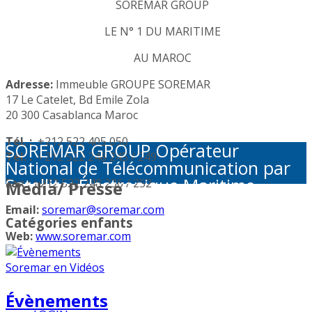
SOREMAR GROUP
LE N° 1 DU MARITIME
AU MAROC
Adresse:
Immeuble GROUPE SOREMAR
17 Le Catelet, Bd Emile Zola
20 300 Casablanca Maroc
Tél. :
+212 522 405 050
SOREMAR GROUP Opérateur
Tél. :
+212 522 248 245 / 249
National de Télécommunication par
Satellite: Électronique Maritime -
Fax :
+212 522 248 236 / 252
Media/ Presse
Activités Portuaires - Plaisance et
Email:
soremar@soremar.com
Sécurité en Mer - Télécommunication
Catégories enfants
par Satellite - Défense et sécurité -
Web:
www.soremar.com
Géolocalisation - Visioconférence
Évènements