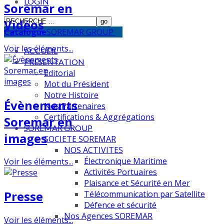
LOGIN
Soremar en
Vidéos
Catalogue
SOREMAR GROUP
Voir les éléments...
ACCUEIL
PRESENTATION
Editorial
Mot du Président
Notre Histoire
Évènements
Nos Partenaires
Certifications & Aggrégations
Soremar en
SOREMAR GROUP
images
SOCIETE SOREMAR
NOS ACTIVITES
Électronique Maritime
Voir les éléments...
Activités Portuaires
Plaisance et Sécurité en Mer
Presse
Télécommunication par Satellite
Défence et sécurité
Nos Agences SOREMAR
Voir les éléments...