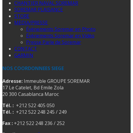
CHANTIER NAVAL SOREMAR
SOREMAR PLAISANCE
STORE
MEDIA/PRESSE
Évènements Soremar en Photo
Évènements Soremar en Vidéo
Presse Parle de Soremar
CONTACT
GARMIN
NOS COORDONNEES SIEGE
Adresse:
Immeuble GROUPE SOREMAR
17 Le Catelet, Bd Emile Zola
20 300 Casablanca Maroc
Tél. :
+212 522 405 050
Tél. :
+212 522 248 245 / 249
Fax :
+212 522 248 236 / 252