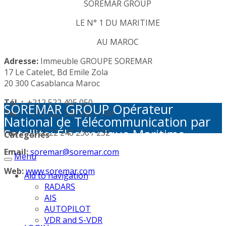
SOREMAR GROUP
LE N° 1 DU MARITIME
AU MAROC
Adresse:
Immeuble GROUPE SOREMAR
17 Le Catelet, Bd Emile Zola
20 300 Casablanca Maroc
Tél. :
+212 522 405 050
SOREMAR GROUP Opérateur
Tél. :
+212 522 248 245 / 249
National de Télécommunication par
Satellite: Électronique Maritime -
Fax :
+212 522 248 236 / 252
Categories
Activités Portuaires - Plaisance et
Email:
soremar@soremar.com
Menu
Sécurité en Mer - Télécommunication
par Satellite - Défense et sécurité -
Web:
www.soremar.com
Aid to navigation
Géolocalisation - Visioconférence
RADARS
AIS
AUTOPILOT
VDR and S-VDR