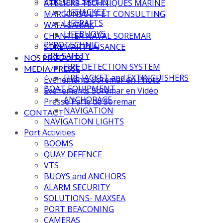
PERSONS SAFETY
ATELIERS TECHNIQUES MARINE
LIFEJACKET
MARCONSULT ET CONSULTING
LIFERAFTS
WAFA SAMAK
LIFEBUOYS
CHANTIER NAVAL SOREMAR
PYROTECHNIC
SOREMAR PLAISANCE
FIRE SAFETY
NOS PRODUITS
FIRE DETECTION SYSTEM
MEDIA/PRESSE
FIRE JACKET and EXTINGUISHERS
Évènements Soremar en Photo
BOAT EQUIPMENT
Évènements Soremar en Vidéo
ANCHORAGE
Presse Parle de Soremar
NAVIGATION
CONTACT
NAVIGATION LIGHTS
Port Activities
BOOMS
QUAY DEFENCE
VTS
BUOYS and ANCHORS
ALARM SECURITY
SOLUTIONS- MAXSEA
PORT BEACONING
CAMERAS