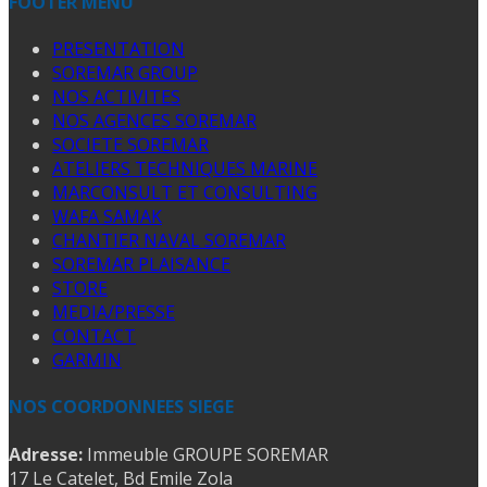
FOOTER MENU
PRESENTATION
SOREMAR GROUP
NOS ACTIVITES
NOS AGENCES SOREMAR
SOCIETE SOREMAR
ATELIERS TECHNIQUES MARINE
MARCONSULT ET CONSULTING
WAFA SAMAK
CHANTIER NAVAL SOREMAR
SOREMAR PLAISANCE
STORE
MEDIA/PRESSE
CONTACT
GARMIN
NOS COORDONNEES SIEGE
Adresse:
Immeuble GROUPE SOREMAR
17 Le Catelet, Bd Emile Zola