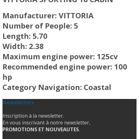
Manufacturer:
VITTORIA
Number
of
People:
5
Length:
5.70
Width:
2.38
Maximum
engine power
:
125cv
Recommended
engine power
:
100
hp
Category
Navigation
:
Coastal
Newsletters
Inscription à la newsletter.
En vous inscrivant à notre newsletter,
PROMOTIONS ET NOUVEAUTES
.