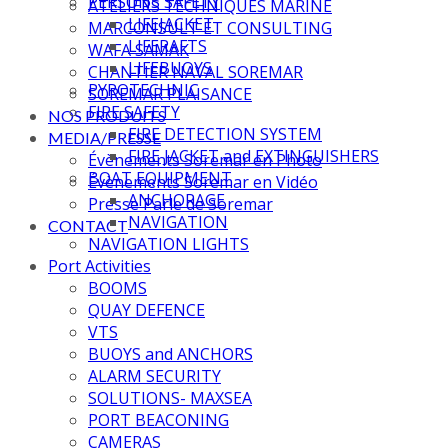
PERSONS SAFETY
ATELIERS TECHNIQUES MARINE
LIFEJACKET
MARCONSULT ET CONSULTING
LIFERAFTS
WAFA SAMAK
LIFEBUOYS
CHANTIER NAVAL SOREMAR
PYROTECHNIC
SOREMAR PLAISANCE
FIRE SAFETY
NOS PRODUITS
FIRE DETECTION SYSTEM
MEDIA/PRESSE
FIRE JACKET and EXTINGUISHERS
Évènements Soremar en Photo
BOAT EQUIPMENT
Évènements Soremar en Vidéo
ANCHORAGE
Presse Parle de Soremar
NAVIGATION
CONTACT
NAVIGATION LIGHTS
Port Activities
BOOMS
QUAY DEFENCE
VTS
BUOYS and ANCHORS
ALARM SECURITY
SOLUTIONS- MAXSEA
PORT BEACONING
CAMERAS