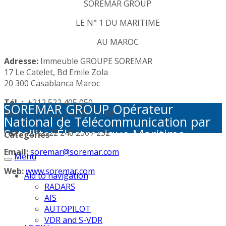
SOREMAR GROUP
LE N° 1 DU MARITIME
AU MAROC
Adresse:
Immeuble GROUPE SOREMAR
17 Le Catelet, Bd Emile Zola
20 300 Casablanca Maroc
Tél. :
+212 522 405 050
SOREMAR GROUP Opérateur
Tél. :
+212 522 248 245 / 249
National de Télécommunication par
Satellite: Électronique Maritime -
Fax :
+212 522 248 236 / 252
Categories
Activités Portuaires - Plaisance et
Email:
soremar@soremar.com
Menu
Sécurité en Mer - Télécommunication
par Satellite - Défense et sécurité -
Web:
www.soremar.com
Aid to navigation
Géolocalisation - Visioconférence
RADARS
AIS
AUTOPILOT
VDR and S-VDR