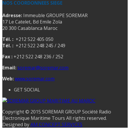
NOS COORDONNEES SIEGE
Adresse:
Immeuble GROUPE SOREMAR
17 Le Catelet, Bd Emile Zola
20 300 Casablanca Maroc
Tél. :
+212 522 405 050
Tél. :
+212 522 248 245 / 249
Fax :
+212 522 248 236 / 252
Email:
soremar@soremar.com
Web:
www.soremar.com
GET SOCIAL
Copyright © 2015 SOREMAR GROUP Société Radio
Électronique Maritime Tours All rights reserved.
Designed by
AM CONCEPT SERVICES