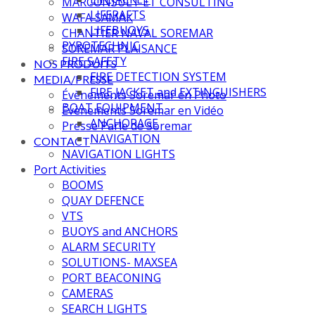
MARCONSULT ET CONSULTING
LIFERAFTS
WAFA SAMAK
LIFEBUOYS
CHANTIER NAVAL SOREMAR
PYROTECHNIC
SOREMAR PLAISANCE
FIRE SAFETY
NOS PRODUITS
FIRE DETECTION SYSTEM
MEDIA/PRESSE
FIRE JACKET and EXTINGUISHERS
Évènements Soremar en Photo
BOAT EQUIPMENT
Évènements Soremar en Vidéo
ANCHORAGE
Presse Parle de Soremar
NAVIGATION
CONTACT
NAVIGATION LIGHTS
Port Activities
BOOMS
QUAY DEFENCE
VTS
BUOYS and ANCHORS
ALARM SECURITY
SOLUTIONS- MAXSEA
PORT BEACONING
CAMERAS
SEARCH LIGHTS