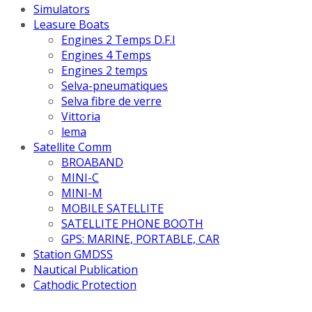
Simulators
Leasure Boats
Engines 2 Temps D.F.I
Engines 4 Temps
Engines 2 temps
Selva-pneumatiques
Selva fibre de verre
Vittoria
lema
Satellite Comm
BROABAND
MINI-C
MINI-M
MOBILE SATELLITE
SATELLITE PHONE BOOTH
GPS: MARINE, PORTABLE, CAR
Station GMDSS
Nautical Publication
Cathodic Protection