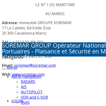
LE N° 1 DU MARITIME
AU MAROC
Adresse:
Immeuble GROUPE SOREMAR
17 Le Catelet, Bd Emile Zola
20 300 Casablanca Maroc
Tél. :
+212 522 405 050
SOREMAR GROUP Opérateur National de 
Tél. :
+212 522 248 245 / 249
Portuaires - Plaisance et Sécurité en M
Visioconférence
Fax :
+212 522 248 236 / 252
Categories
Email:
soremar@soremar.com
Menu
Web:
www.soremar.com
Aid to navigation
RADARS
AIS
AUTOPILOT
VDR and S-VDR
LOGIN
SSAS