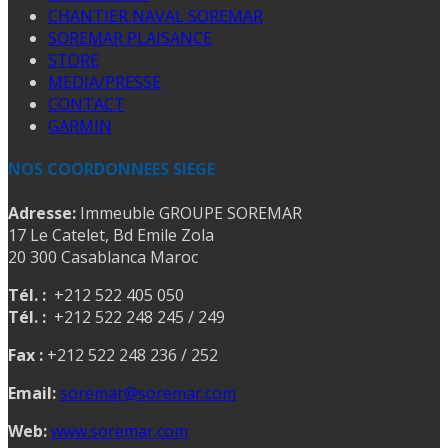
CHANTIER NAVAL SOREMAR
SOREMAR PLAISANCE
STORE
MEDIA/PRESSE
CONTACT
GARMIN
NOS COORDONNEES SIEGE
Adresse:
Immeuble GROUPE SOREMAR
17 Le Catelet, Bd Emile Zola
20 300 Casablanca Maroc
Tél. :
+212 522 405 050
Tél. :
+212 522 248 245 / 249
Fax :
+212 522 248 236 / 252
Email:
soremar@soremar.com
Web:
www.soremar.com