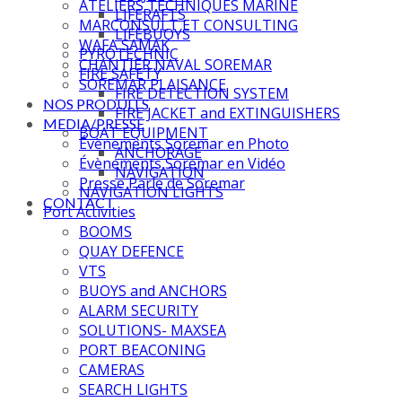
ATELIERS TECHNIQUES MARINE
LIFERAFTS
MARCONSULT ET CONSULTING
LIFEBUOYS
WAFA SAMAK
PYROTECHNIC
CHANTIER NAVAL SOREMAR
FIRE SAFETY
SOREMAR PLAISANCE
FIRE DETECTION SYSTEM
NOS PRODUITS
FIRE JACKET and EXTINGUISHERS
MEDIA/PRESSE
BOAT EQUIPMENT
Évènements Soremar en Photo
ANCHORAGE
Évènements Soremar en Vidéo
NAVIGATION
Presse Parle de Soremar
NAVIGATION LIGHTS
CONTACT
Port Activities
BOOMS
QUAY DEFENCE
VTS
BUOYS and ANCHORS
ALARM SECURITY
SOLUTIONS- MAXSEA
PORT BEACONING
CAMERAS
SEARCH LIGHTS