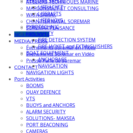
PERSONS SAFETY
ATELIERS TECHNIQUES MARINE
LIFEJACKET
MARCONSULT ET CONSULTING
LIFERAFTS
WAFA SAMAK
LIFEBUOYS
CHANTIER NAVAL SOREMAR
PYROTECHNIC
SOREMAR PLAISANCE
FIRE SAFETY
NOS PRODUITS
FIRE DETECTION SYSTEM
MEDIA/PRESSE
FIRE JACKET and EXTINGUISHERS
Évènements Soremar en Photo
BOAT EQUIPMENT
Évènements Soremar en Vidéo
ANCHORAGE
Presse Parle de Soremar
NAVIGATION
CONTACT
NAVIGATION LIGHTS
Port Activities
BOOMS
QUAY DEFENCE
VTS
BUOYS and ANCHORS
ALARM SECURITY
SOLUTIONS- MAXSEA
PORT BEACONING
CAMERAS