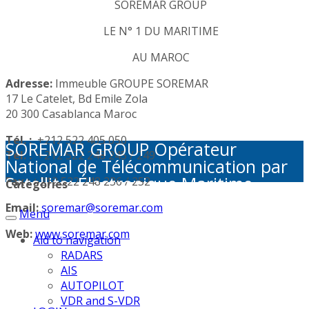
SOREMAR GROUP
LE N° 1 DU MARITIME
AU MAROC
Adresse:
Immeuble GROUPE SOREMAR
17 Le Catelet, Bd Emile Zola
20 300 Casablanca Maroc
Tél. :
+212 522 405 050
SOREMAR GROUP Opérateur
Tél. :
+212 522 248 245 / 249
National de Télécommunication par
Satellite: Électronique Maritime -
Fax :
+212 522 248 236 / 252
Categories
Activités Portuaires - Plaisance et
Email:
soremar@soremar.com
Menu
Sécurité en Mer - Télécommunication
par Satellite - Défense et sécurité -
Web:
www.soremar.com
Aid to navigation
Géolocalisation - Visioconférence
RADARS
AIS
AUTOPILOT
VDR and S-VDR