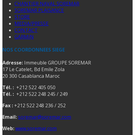
CHANTIER NAVAL SOREMAR
SOREMAR PLAISANCE
STORE
MEDIA/PRESSE
CONTACT
GARMIN
NOS COORDONNEES SIEGE
Adresse:
Immeuble GROUPE SOREMAR
17 Le Catelet, Bd Emile Zola
20 300 Casablanca Maroc
Tél. :
+212 522 405 050
Tél. :
+212 522 248 245 / 249
Fax :
+212 522 248 236 / 252
Email:
soremar@soremar.com
Web:
www.soremar.com