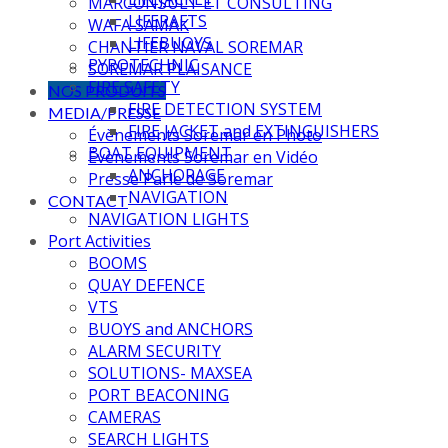
MARCONSULT ET CONSULTING
LIFERAFTS
WAFA SAMAK
LIFEBUOYS
CHANTIER NAVAL SOREMAR
PYROTECHNIC
SOREMAR PLAISANCE
FIRE SAFETY
NOS PRODUITS
FIRE DETECTION SYSTEM
MEDIA/PRESSE
FIRE JACKET and EXTINGUISHERS
Évènements Soremar en Photo
BOAT EQUIPMENT
Évènements Soremar en Vidéo
ANCHORAGE
Presse Parle de Soremar
NAVIGATION
CONTACT
NAVIGATION LIGHTS
Port Activities
BOOMS
QUAY DEFENCE
VTS
BUOYS and ANCHORS
ALARM SECURITY
SOLUTIONS- MAXSEA
PORT BEACONING
CAMERAS
SEARCH LIGHTS