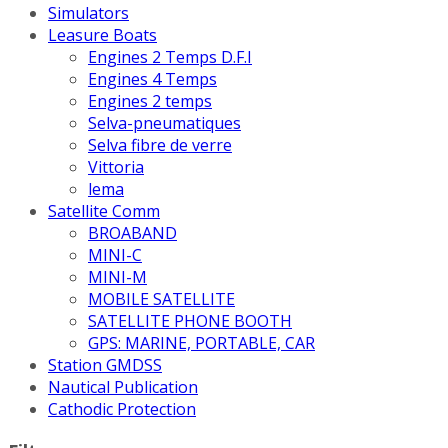
Simulators
Leasure Boats
Engines 2 Temps D.F.I
Engines 4 Temps
Engines 2 temps
Selva-pneumatiques
Selva fibre de verre
Vittoria
lema
Satellite Comm
BROABAND
MINI-C
MINI-M
MOBILE SATELLITE
SATELLITE PHONE BOOTH
GPS: MARINE, PORTABLE, CAR
Station GMDSS
Nautical Publication
Cathodic Protection