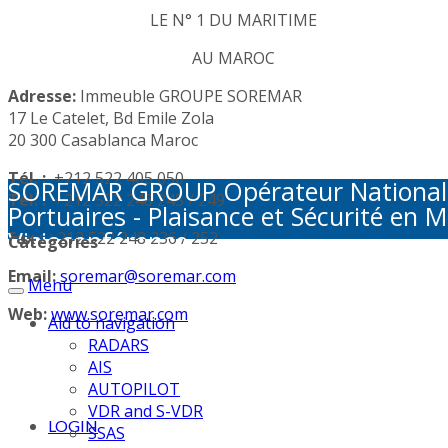
LE N° 1 DU MARITIME
AU MAROC
Adresse:
Immeuble GROUPE SOREMAR
17 Le Catelet, Bd Emile Zola
20 300 Casablanca Maroc
Tél. :
+212 522 405 050
SOREMAR GROUP Opérateur National de 
Tél. :
+212 522 248 245 / 249
Portuaires - Plaisance et Sécurité en M
Visioconférence
Fax :
+212 522 248 236 / 252
Categories
Email:
soremar@soremar.com
Menu
Web:
www.soremar.com
Aid to navigation
RADARS
AIS
AUTOPILOT
VDR and S-VDR
LOGIN
SSAS