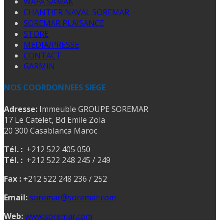
WAFA SAMAK
CHANTIER NAVAL SOREMAR
SOREMAR PLAISANCE
STORE
MEDIA/PRESSE
CONTACT
GARMIN
NOS COORDONNEES SIEGE
Adresse:
Immeuble GROUPE SOREMAR
17 Le Catelet, Bd Emile Zola
20 300 Casablanca Maroc
Tél. :
+212 522 405 050
Tél. :
+212 522 248 245 / 249
Fax :
+212 522 248 236 / 252
Email:
soremar@soremar.com
Web:
www.soremar.com